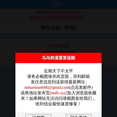
排行
为帮助我们改善阅读体验
感谢您点击这里参加问卷调查。
難言之秘 - 第3話
图片加载失败
点击重新加载
鸟鸟韩漫重要提醒
近期天下不太平
请务必截图保存此页面，存到邮箱
发任意信息到这获得最新网址:
nnhanman666@gmail.com
(点击发邮件)
或将地址发布页
[nnfb.xyz]
加入浏览器收藏
夹！如果网站无法访问请截图发给我们，
收到信会最快速度修复！