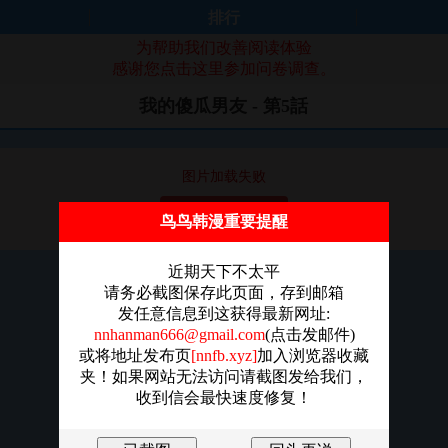
排行
为帮助我们改善阅读体验
感谢您点击这里参加问卷调查。
我的傻瓜男友 - 第5話
图片加载失败
点击重新加载
鸟鸟韩漫重要提醒
近期天下不太平
请务必截图保存此页面，存到邮箱
发任意信息到这获得最新网址:
nnhanman666@gmail.com
(点击发邮件)
或将地址发布页
[nnfb.xyz]
加入浏览器收藏
夹！如果网站无法访问请截图发给我们，
收到信会最快速度修复！